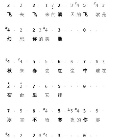
2
2
2
1
7
2
3
4
5
4
3
飞
去
飞
来
的
满
天
的
飞
絮
是
4
2
2
3
4
3
0
幻
想
你
的
笑
脸
4
4
5
5
6
6
7
6
7
秋
来
春
去
红
尘
中
谁
在
2
2
7
6
5
0
宿
命
里
安
排
6
7
5
6
4
5
5
4
3
5
冰
雪
不
语
寒
夜
的
你
那
4
2
2
3
4
3
0