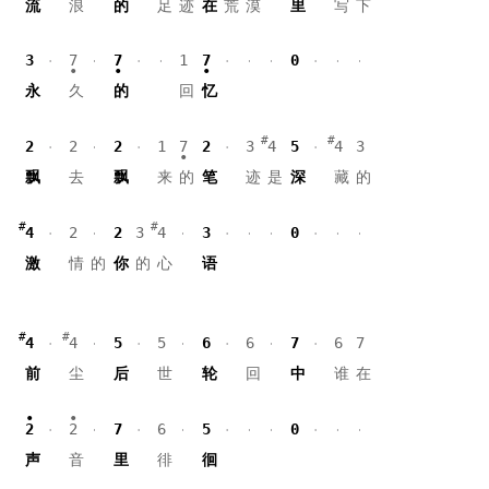
流
浪
的
足
迹
在
荒
漠
里
写
下
3
7
7
1
7
0
永
久
的
回
忆
2
2
2
1
7
2
3
4
5
4
3
飘
去
飘
来
的
笔
迹
是
深
藏
的
4
2
2
3
4
3
0
激
情
的
你
的
心
语
4
4
5
5
6
6
7
6
7
前
尘
后
世
轮
回
中
谁
在
2
2
7
6
5
0
声
音
里
徘
徊