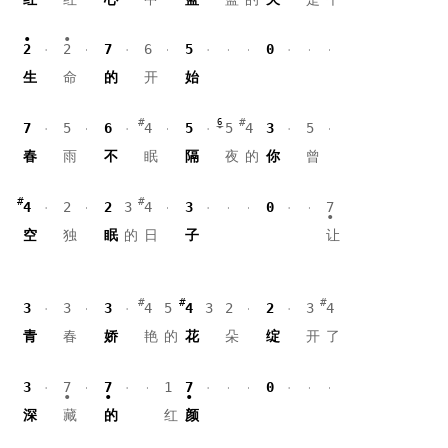
2
2
7
6
5
0
生
命
的
开
始
6
7
5
6
4
5
5
4
3
5
春
雨
不
眠
隔
夜
的
你
曾
4
2
2
3
4
3
0
7
空
独
眠
的
日
子
让
3
3
3
4
5
4
3
2
2
3
4
青
春
娇
艳
的
花
朵
绽
开
了
3
7
7
1
7
0
深
藏
的
红
颜