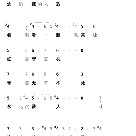
难
隐
藏
的
光
彩
4
7
4
6
5
4
4
5
6
看
我
看
一
眼
吧
莫
让
5
5
6
7
6
0
红
颜
守
空
枕
7
7
6
5
6
3
青
春
无
悔
不
死
5
3
4
5
6
5
4
0
7
永
远
的
爱
人
让
3
3
3
4
5
4
3
2
2
3
4