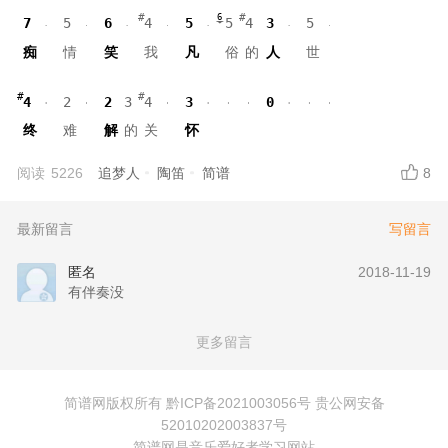
6
7
5
6
4
5
5
4
3
5
痴
情
笑
我
凡
俗
的
人
世
4
2
2
3
4
3
0
终
难
解
的
关
怀
阅读
5226
追梦人
陶笛
简谱
8
最新留言
写留言
匿名
2018-11-19
有伴奏没
更多留言
简谱网
版权所有
黔ICP备2021003056号
贵公网安备
52010202003837号
简谱网
是音乐爱好者学习网站