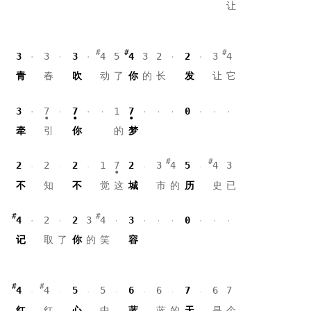
让
3
3
3
4
5
4
3
2
2
3
4
青
春
吹
动
了
你
的
长
发
让
它
3
7
7
1
7
0
牵
引
你
的
梦
2
2
2
1
7
2
3
4
5
4
3
不
知
不
觉
这
城
市
的
历
史
已
4
2
2
3
4
3
0
记
取
了
你
的
笑
容
4
4
5
5
6
6
7
6
7
红
红
心
中
蓝
蓝
的
天
是
个