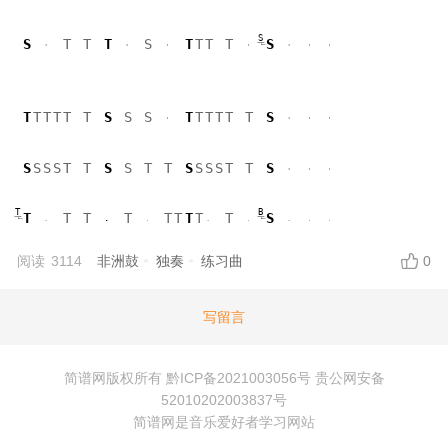
S
S
T
T
T
S
T
T
T
T
S
T
T
T
T
T
T
S
S
S
T
T
T
T
T
T
S
S
S
S
S
T
T
S
S
T
T
S
S
S
S
T
T
S
T
B
T
T
T
T
T
T
T
T
T
S
阅读
3114
非洲鼓
独奏
练习曲
0
写留言
简谱网
版权所有
黔ICP备2021003056号
贵公网安备
52010202003837号
简谱网
是音乐爱好者学习网站