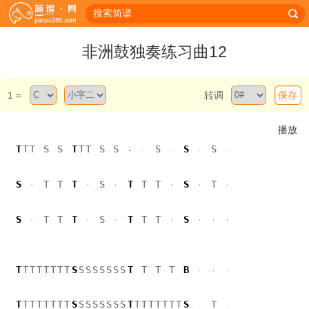
非洲鼓独奏练习曲12
1 =
转调
保存
播放
T
T
T
S
S
T
T
T
S
S
S
S
S
S
T
T
T
S
T
T
T
S
T
S
T
T
T
S
T
T
T
S
T
T
T
T
T
T
T
T
S
S
S
S
S
S
S
S
T
T
T
T
B
T
T
T
T
T
T
T
T
S
S
S
S
S
S
S
S
T
T
T
T
T
T
T
T
S
T