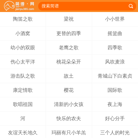
陶笛之歌
梁祝
小小世界
小酒窝
更替的四季
摇篮曲
幼小的双眼
老鹰之歌
四季歌
伤心太平洋
桃花朵朵开
风吹麦浪
游击队之歌
故土
青城山下白素贞
康定情歌
樱花
国际歌
歌唱祖国
清新的小女孩
夜上海
河
快乐的农夫
好心分手
友谊天长地久
玛丽有只小羊羔
三个人的时光